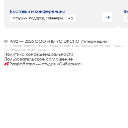
Выставки и конференции
В
Игрушки, подарки, сувениры
+ 2
© 1992 — 2026 ООО «НЕГУС ЭКСПО Интернэшнл»
Все права защищены. Использование материалов возможно только
со ссылкой на источник.
Политика конфиденциальности
Пользовательское соглашение
Разработка — студия
«Сибирикс»