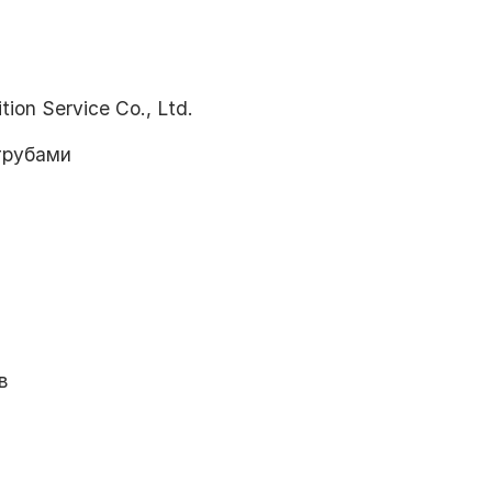
ion Service Co., Ltd.
трубами
в