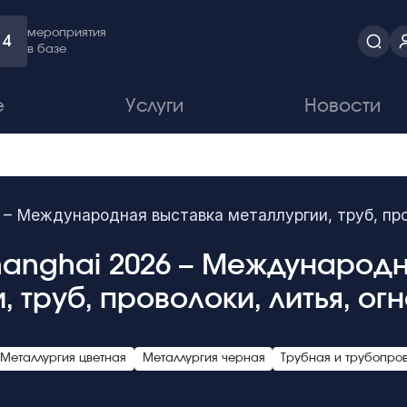
мероприятия
4
в базе
е
Услуги
Новости
– Международная выставка металлургии, труб, пров
hanghai 2026 – Международ
, труб, проволоки, литья, ог
Металлургия цветная
Металлургия черная
Трубная и трубопро