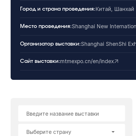
Китай, Шанхай
Город и страна проведения:
Shanghai New Internation
Место проведения:
Shanghai ShenShi Exhi
Организатор выставки:
mtmexpo.cn/en/index
Сайт выставки:
Введите название выставки
Выберите страну