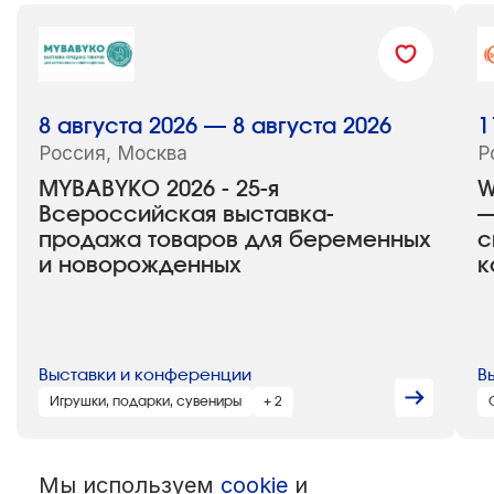
8 августа 2026 — 8 августа 2026
1
Россия, Москва
Р
MYBABYKO 2026 - 25-я
W
Всероссийская выставка-
—
продажа товаров для беременных
с
и новорожденных
к
Выставки и конференции
В
Игрушки, подарки, сувениры
+ 2
Мы используем
cookie
и
© 1992 — 2026 ООО «НЕГУС ЭКСПО Интернэшнл»