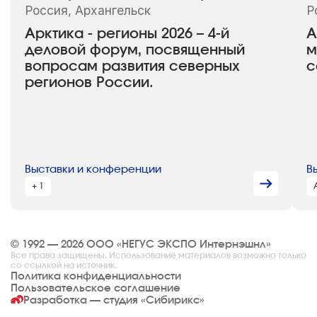
Россия, Архангельск
Р
Арктика - регионы 2026 – 4-й
A
деловой форум, посвященный
м
вопросам развития северных
с
регионов России.
Выставки и конференции
В
+ 1
© 1992 — 2026 ООО «НЕГУС ЭКСПО Интернэшнл»
Все права защищены. Использование материалов возможно только
со ссылкой на источник.
Политика конфиденциальности
Пользовательское соглашение
Разработка — студия
«Сибирикс»