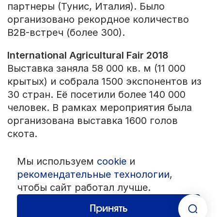
партнеры (Тунис, Италия). Было
организовано рекордное количество
B2B-встреч (более 300).
International Agricultural Fair 2018
Выставка заняла 58 000 кв. м (11 000
крытых) и собрала 1500 экспонентов из
30 стран. Её посетили более 140 000
человек. В рамках мероприятия была
организована выставка 1600 голов
скота.
Мы используем
cookie
и
© 1992 — 2026 ООО «НЕГУС ЭКСПО Интернэшнл»
Все права защищены. Использование материалов возможно только
рекомендательные технологии
,
со ссылкой на источник.
чтобы сайт работал лучше.
Политика конфиденциальности
Пользовательское соглашение
Разработка — студия
«Сибирикс»
Принять