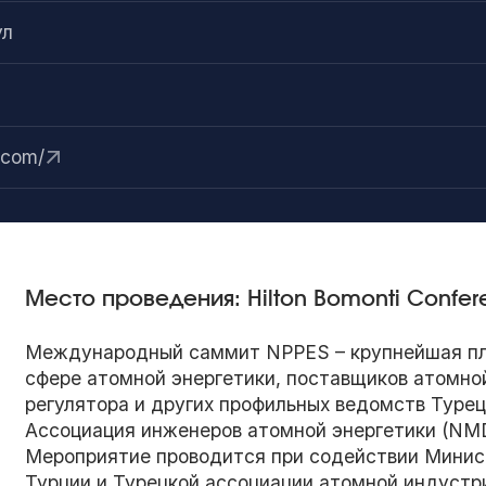
ул
.com/
Место проведения: Hilton Bomonti Confe
Международный саммит NPPES – крупнейшая пл
сфере атомной энергетики, поставщиков атомной
регулятора и других профильных ведомств Турец
Ассоциация инженеров атомной энергетики (NM
Мероприятие проводится при содействии Минист
Турции и Турецкой ассоциации атомной индустри