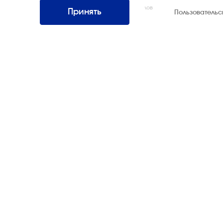
Интернэшнл»
Все права защищены. Использование материалов
Принять
Пользователь
возможно только со ссылкой на источник.