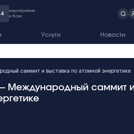
мероприятия
4
в базе
е
Услуги
Новости
дный саммит и выставка по атомной энергетике
 — Международный саммит и
ергетике