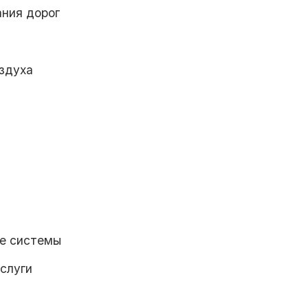
ания дорог
здуха
ие системы
слуги