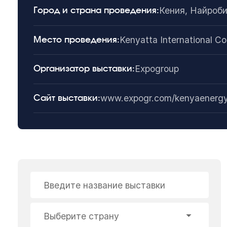
Кения, Найроб
Город и страна проведения:
Kenyatta International C
Место проведения:
Expogroup
Организатор выставки:
www.expogr.com/kenyaenergy
Сайт выставки:
Введите название выставки
Выберите страну