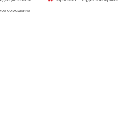
фиденциальности
Разработка — студия
«Сибирикс»
ское соглашение