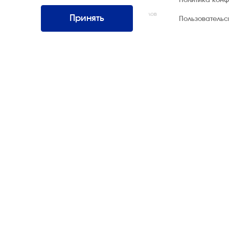
Политика кон
Интернэшнл»
Все права защищены. Использование материалов
Принять
Пользователь
возможно только со ссылкой на источник.