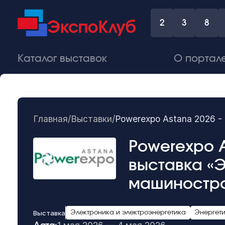
2
3
8
Каталог выставок
О портал
Главная
/
Выставки
/
Powerexpo Astana 2026 
Powerexpo 
выставка «
машиностр
Выставка
Электроника и электроэнергетика
Энергет