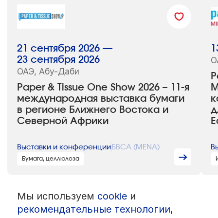
21 сентября 2026 —
1
23 сентября 2026
О
ОАЭ, Абу-Даби
P
Paper & Tissue One Show 2026 – 11-я
М
международная выставка бумаги
к
в регионе Ближнего Востока и
д
Северной Африки
E
Выставки и конференции
БВСА (MENA)
В
Бумага, целлюлоза
Мы используем
cookie
и
© 1992 — 2026 ООО «НЕГУС ЭКСПО Интернэшнл»
Все права защищены. Использование материалов возможно только
рекомендательные технологии
,
со ссылкой на источник.