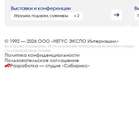
Выставки и конференции
В
Игрушки, подарки, сувениры
+ 2
© 1992 — 2026 ООО «НЕГУС ЭКСПО Интернэшнл»
Все права защищены. Использование материалов возможно только
со ссылкой на источник.
Политика конфиденциальности
Пользовательское соглашение
Разработка — студия
«Сибирикс»