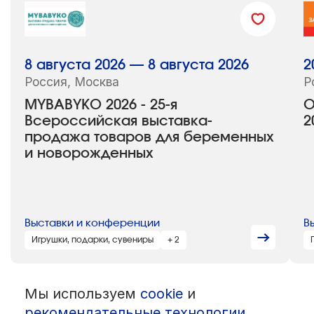
8 августа 2026 — 8 августа 2026
2
Россия, Москва
Р
MYBABYKO 2026 - 25-я
О
Всероссийская выставка-
2
продажа товаров для беременных
и новорожденных
Выставки и конференции
В
Игрушки, подарки, сувениры
+ 2
Мы используем
cookie
и
© 1992 — 2026 ООО «НЕГУС ЭКСПО Интернэшнл»
Все права защищены. Использование материалов возможно только
рекомендательные технологии
,