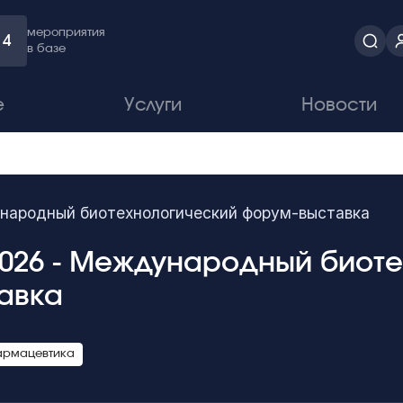
мероприятия
4
в базе
е
Услуги
Новости
народный биотехнологический форум-выставка
2026 - Международный биот
авка
армацевтика