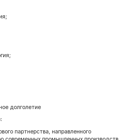
ия;
гия;
ное долголетие
:
ового партнерства, направленного
ию современных промышленных производств