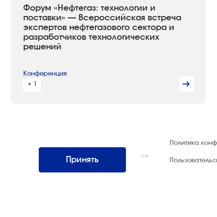
Форум «Нефтегаз: технологии и
поставки» — Всероссийская встреча
экспертов нефтегазового сектора и
разработчиков технологических
решений
Конференция
+ 1
© 1992 — 2026 ООО «НЕГУС ЭКСПО
Политика кон
Интернэшнл»
Все права защищены. Использование материалов
Принять
Пользователь
возможно только со ссылкой на источник.