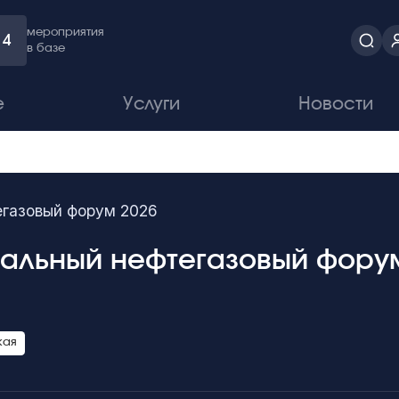
мероприятия
4
в базе
е
Услуги
Новости
егазовый форум 2026
нальный нефтегазовый форум
кая