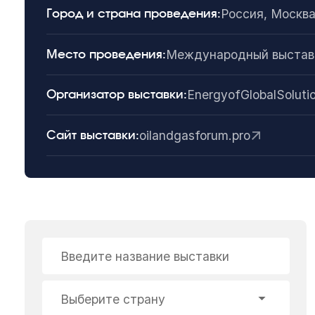
Россия, Москв
Город и страна проведения:
Международный выставо
Место проведения:
EnergyofGlobalSoluti
Организатор выставки:
oilandgasforum.pro
Сайт выставки:
Введите название выставки
Выберите страну