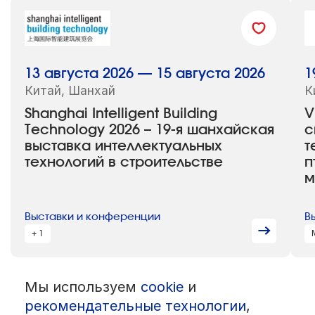
13 августа 2026 — 15 августа 2026
1
Китай, Шанхай
К
Shanghai Intelligent Building
V
Technology 2026 – 19-я шанхайская
с
выставка интеллектуальных
т
технологий в строительстве
п
м
Выставки и конференции
В
+ 1
Мы используем
cookie
и
© 1992 — 2026 ООО «НЕГУС ЭКСПО Интернэшнл»
Все права защищены. Использование материалов возможно только
рекомендательные технологии
,
со ссылкой на источник.