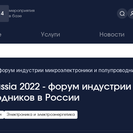
мероприятия
4
в базе
е
Услуги
Новости
форум индустрии микроэлектроники и полупроводни
ssia 2022 - форум индустри
одников в России
и
Электроника и электроэнергетика