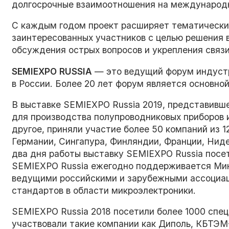
долгосрочные взаимоотношения на международ
С каждым годом проект расширяет тематические
заинтересованных участников с целью решения 
обсуждения острых вопросов и укрепления связи
SEMIEXPO
RUSSIA
— это ведущий форум индустр
в России. Более 20 лет форум является основно
В выставке SEMIEXPO Russia 2019, представивш
для производства полупроводниковых приборов 
другое, приняли участие более 50 компаний из 1
Германии, Сингапура, Финляндии, Франции, Ниде
два дня работы выставку SEMIEXPO Russia посет
SEMIEXPO Russia ежегодно поддерживается Мин
ведущими российскими и зарубежными ассоциаци
стандартов в области микроэлектроники.
SEMIEXPO Russia 2018 посетили более 1000 спе
участвовали такие компании как Диполь, КБТЭМ