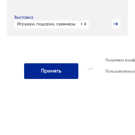
Выставка
Игрушки, подарки, сувениры
+ 4
© 1992 — 2026 ООО «НЕГУС ЭКСПО
Политика кон
Интернэшнл»
Все права защищены. Использование материалов
Принять
Пользователь
возможно только со ссылкой на источник.