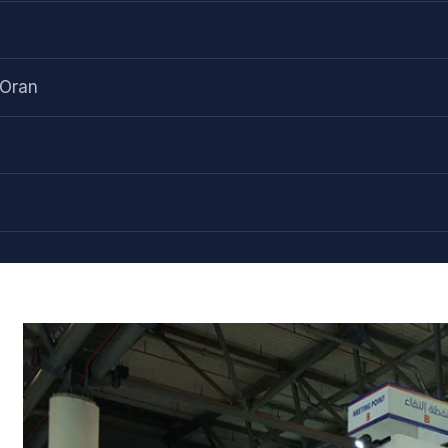
'Oran