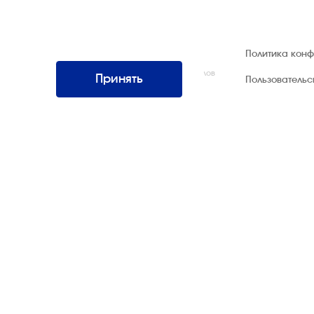
© 1992 — 2026 ООО «НЕГУС ЭКСПО
Политика кон
Интернэшнл»
Все права защищены. Использование материалов
Принять
Пользователь
возможно только со ссылкой на источник.