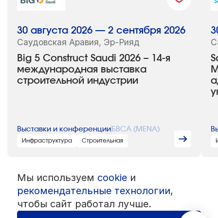
30 августа 2026 — 2 сентября 2026
3
Саудовская Аравия, Эр-Рияд
С
Big 5 Construct Saudi 2026 – 14-я
S
международная выставка
М
строительной индустрии
а
у
Выставки и конференции
БВСА (MENA)
В
Инфраструктура
Строительная
Мы используем
cookie
и
© 1992 — 2026 ООО «НЕГУС ЭКСПО Интернэшнл»
рекомендательные технологии
,
Все права защищены. Использование материалов возможно только
со ссылкой на источник.
чтобы сайт работал лучше.
Политика конфиденциальности
Пользовательское соглашение