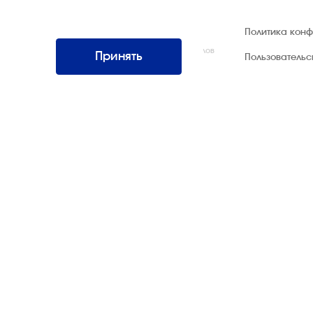
© 1992 — 2026 ООО «НЕГУС ЭКСПО
Политика кон
Интернэшнл»
Все права защищены. Использование материалов
Принять
Пользователь
возможно только со ссылкой на источник.