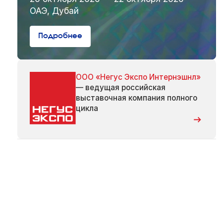
ОАЭ, Дубай
Подробнее
ООО «Негус Экспо Интернэшнл»
— ведущая российская
выставочная компания полного
цикла