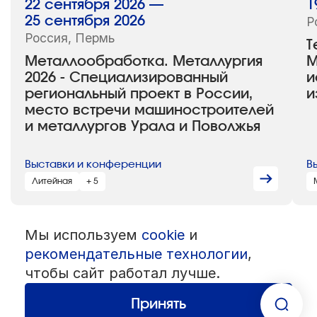
22 сентября 2026 —
1
25 сентября 2026
Р
Россия, Пермь
T
Металлообработка. Металлургия
М
2026 - Специализированный
и
региональный проект в России,
и
место встречи машиностроителей
и металлургов Урала и Поволжья
Выставки и конференции
В
Литейная
+ 5
Мы используем
cookie
и
© 1992 — 2026 ООО «НЕГУС ЭКСПО Интернэшнл»
рекомендательные технологии
,
Все права защищены. Использование материалов возможно только
со ссылкой на источник.
чтобы сайт работал лучше.
Политика конфиденциальности
Пользовательское соглашение
Разработка — студия
«Сибирикс»
Принять