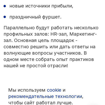
новые источники прибыли,
праздничный фуршет.
Параллельно будут работать несколько
профильных залов: HR-зал, Маркетинг-
зал. Основная цель площадок -
совместно решить или дать ответы на
волнующие вопросы участников. В
одном месте собрать опыт практиков
нашей не простой отрасли!
Мы используем
cookie
и
© 1992 — 2026 ООО «НЕГУС ЭКСПО Интернэшнл»
Все права защищены. Использование материалов возможно только
рекомендательные технологии
,
со ссылкой на источник.
чтобы сайт работал лучше.
Политика конфиденциальности