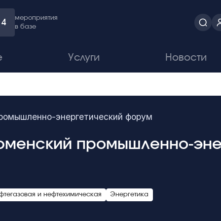
мероприятия
4
в базе
е
Услуги
Новости
промышленно-энергетический форум
 Тюменский промышленно-эн
фтегазовая и нефтехимическая
Энергетика