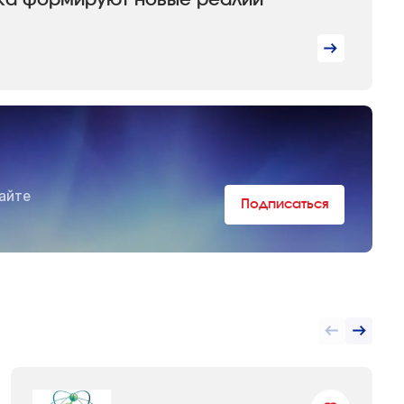
ика формируют новые реалии
айте
Подписаться