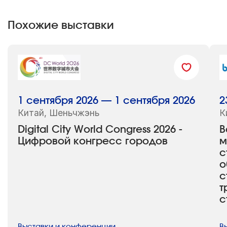
Похожие выставки
1 сентября 2026 — 1 сентября 2026
2
Китай, Шеньчжэнь
К
Digital City World Congress 2026 -
B
Цифровой конгресс городов
м
с
о
с
т
с
Выставки и конференции
В