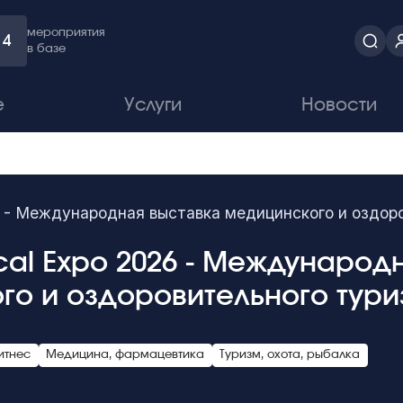
мероприятия
4
в базе
е
Услуги
Новости
6 - Международная выставка медицинского и оздор
cal Expo 2026 - Международ
о и оздоровительного тури
итнес
Медицина, фармацевтика
Туризм, охота, рыбалка