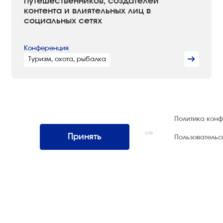
путешественников, создателей
контента и влиятельных лиц в
социальных сетях
Конференция
Туризм, охота, рыбалка
© 1992 — 2026 ООО «НЕГУС ЭКСПО
Политика кон
Интернэшнл»
Все права защищены. Использование материалов
Принять
Пользователь
возможно только со ссылкой на источник.