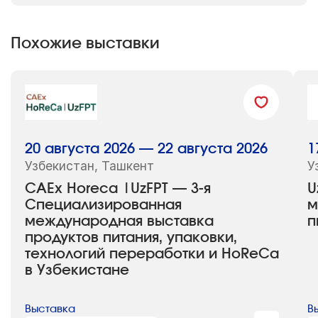
Похожие выставки
20 августа 2026 — 22 августа 2026
1
Узбекистан, Ташкент
У
CAEx Horeca |UzFPT — 3-я
U
Cпециализированная
м
международная выставка
п
продуктов питания, упаковки,
технологий переработки и HoReCa
в Узбекистане
Выставка
В