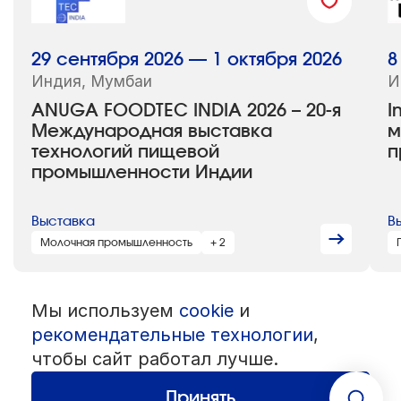
29 сентября 2026 — 1 октября 2026
8
Индия, Мумбаи
И
ANUGA FOODTEC INDIA 2026 – 20-я
I
Международная выставка
м
технологий пищевой
п
промышленности Индии
Выставка
В
Молочная промышленность
+ 2
Мы используем
cookie
и
© 1992 — 2026 ООО «НЕГУС ЭКСПО Интернэшнл»
Все права защищены. Использование материалов возможно только
рекомендательные технологии
,
со ссылкой на источник.
чтобы сайт работал лучше.
Политика конфиденциальности
Пользовательское соглашение
Разработка — студия
«Сибирикс»
Принять