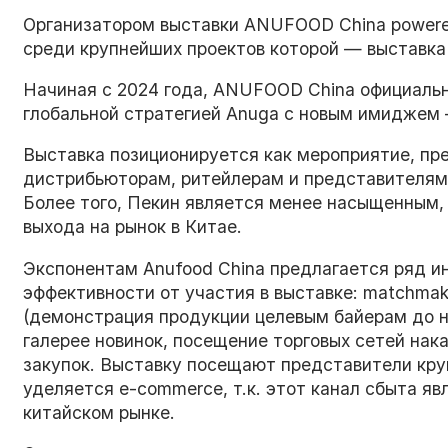
Организатором выставки ANUFOOD China powere
среди крупнейших проектов которой — выставк
Начиная с 2024 года, ANUFOOD China официальн
глобальной стратегией Anuga с новым имиджем —
Выставка позиционируется как мероприятие, п
дистрибьюторам, ритейлерам и представителям 
Более того, Пекин является менее насыщенным,
выхода на рынок в Китае.
Экспонентам Anufood China предлагается ряд и
эффективности от участия в выставке: matchmaki
(демонстрация продукции целевым байерам до н
галерее новинок, посещение торговых сетей нак
закупок. Выставку посещают представители кру
уделяется e-commerce, т.к. этот канал сбыта я
китайском рынке.