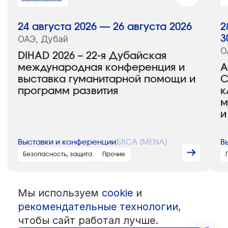
24 августа 2026 — 26 августа 2026
2
ОАЭ, Дубай
3
О
DIHAD 2026 – 22-я Дубайская
международная конференция и
A
выставка гуманитарной помощи и
С
программ развития
к
м
и
Выставки и конференции
БВСА (MENA)
В
Безопасность, защита
Прочие
Мы используем
cookie
и
© 1992 — 2026 ООО «НЕГУС ЭКСПО Интернэшнл»
рекомендательные технологии
,
Все права защищены. Использование материалов возможно только
со ссылкой на источник.
чтобы сайт работал лучше.
Политика конфиденциальности
Пользовательское соглашение