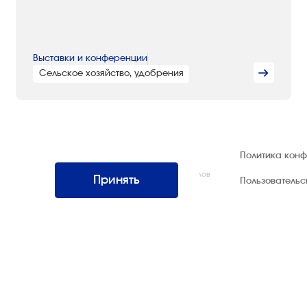
Выставки и конференции
Сельское хозяйство, удобрения
© 1992 — 2026 ООО «НЕГУС ЭКСПО
Политика кон
Интернэшнл»
Все права защищены. Использование материалов
Принять
Пользователь
возможно только со ссылкой на источник.