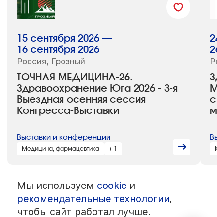
15 сентября 2026 —
2
16 сентября 2026
2
Россия, Грозный
Р
ТОЧНАЯ МЕДИЦИНА-26.
З
Здравоохранение Юга 2026 - 3-я
М
Выездная осенняя сессия
с
Конгресса-Выставки
м
Выставки и конференции
В
Медицина, фармацевтика
+ 1
Мы используем
cookie
и
© 1992 — 2026 ООО «НЕГУС ЭКСПО Интернэшнл»
Все права защищены. Использование материалов возможно только
рекомендательные технологии
,
со ссылкой на источник.
чтобы сайт работал лучше.
Политика конфиденциальности