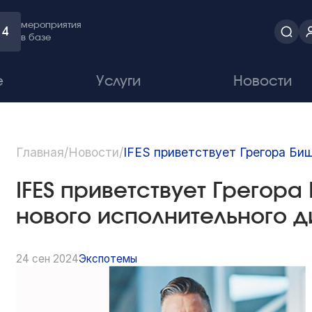
мероприятия
4
в базе
е
Услуги
Новости
Главная
/
Новости
/
IFES приветствует Грегора Би
IFES приветствует Грегора
нового исполнительного 
24 сен 2024
Экспотемы