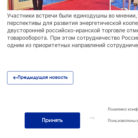
Участники встречи были единодушны во мнении,
перспективы для развития энергетической коопе
двусторонней российско-иранской торговле отм
товарооборота. При этом сотрудничество России
одним из приоритетных направлений сотрудниче
Предыдущая новость
© 1992 — 2026 ООО «НЕГУС ЭКСПО
Политика кон
Интернэшнл»
Все права защищены. Использование материалов
Принять
Пользователь
возможно только со ссылкой на источник.