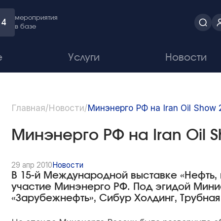
мероприятия
4
в базе
е
Услуги
Новости
Главная
/
Новости
/
Минэнерго РФ на Iran Oil Show 
Минэнерго РФ на Iran Oil 
29 апр 2010
Новости
В 15-й Международной выставке «Нефть,
участие Минэнерго РФ. Под эгидой Мини
«Зарубежнефть», Сибур Холдинг, Трубная