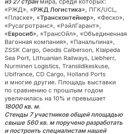
из 27 стран
мира, среди которых:
«РЖД», «
РЖД Логистика
», ПГК/UCL,
«Пласке», «
Трансконтейнер
», «Феско»,
«Русагротранс», «РэйлГарант»,
«
Евросиб
», «ТрансОйл», «Объединенная
Вагонная компания», «Панальпина»,
ZSSK Cargo, Geodis Calberson, Klaipeda
Sea Port, Lithuanian Railways, Liebherr,
Nurminen Logistics, Transiidikeskuse,
Ubifrance, CD Cargo, Holland Ports
и многие другие. Площадь выставки
по сравнению с прошлым годом
увеличилась на 10% и превышает
18000 кв. м
.
Стенды 7 участников общей площадью
свыше 560 кв. м поручено разработать
и построить специалистам нашей