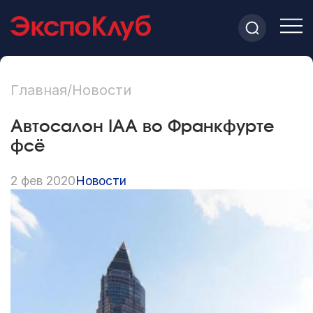
Главная
/
Новости
Автосалон IAA во Франкфурте
фсё
2 фев 2020
Новости