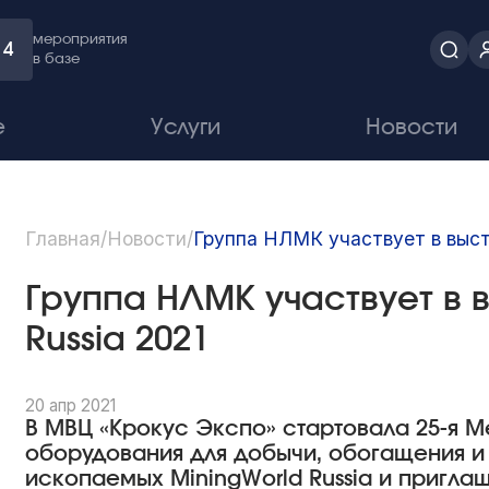
мероприятия
4
в базе
е
Услуги
Новости
Главная
/
Новости
/
Группа НЛМК участвует в выста
Группа НЛМК участвует в 
Russia 2021
20 апр 2021
В МВЦ «Крокус Экспо» стартовала 25-я 
оборудования для добычи, обогащения и
ископаемых MiningWorld Russia и пригла