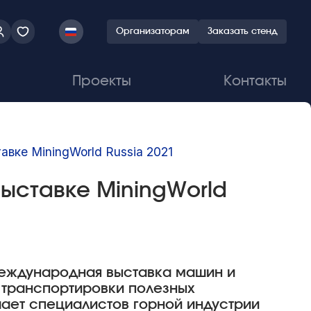
Организаторам
Заказать стенд
Проекты
Контакты
вке MiningWorld Russia 2021
выставке MiningWorld
Международная выставка машин и
 транспортировки полезных
шает специалистов горной индустрии