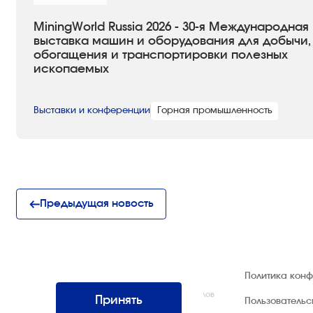
MiningWorld Russia 2026 - 30-я Международная
выставка машин и оборудования для добычи,
обогащения и транспортировки полезных
ископаемых
Выставки и конференции
Горная промышленность
Предыдущая новость
© 1992 — 2026 ООО «НЕГУС ЭКСПО
Политика кон
Интернэшнл»
Все права защищены. Использование материалов
Принять
Пользователь
возможно только со ссылкой на источник.