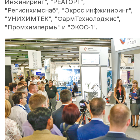
Инжиниринг", "РЕАТОРГ",
"Регионхимснаб", "Экрос инфжиниринг",
"УНИХИМТЕК", "ФармТехнолоджис",
"Промхимпермь" и "ЭКОС-1".