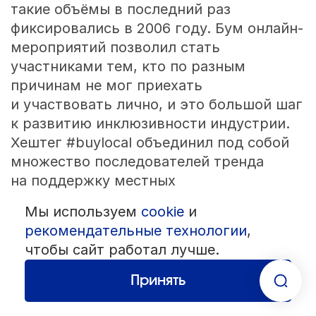
такие объёмы в последний раз
фиксировались в 2006 году. Бум онлайн-
мероприятий позволил стать
участниками тем, кто по разным
причинам не мог приехать
и участвовать лично, и это большой шаг
к развитию инклюзивности индустрии.
Хештег #buylocal объединил под собой
множество последователей тренда
на поддержку местных
предпринимателей. Крупный бизнес
Мы используем
cookie
и
в Европе получает правительственную
рекомендательные технологии
,
поддержку при условии соответствия
чтобы сайт работал лучше.
принципам в дело устойчивого
развития. Как замечают авторы
Принять
исследования IBTM Trends Watch Report
2021, пандемия только ускорила