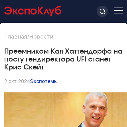
Главная
/
Новости
Преемником Кая Хаттендорфа на
посту гендиректора UFI станет
Крис Скейт
2 окт 2024
Экспотемы