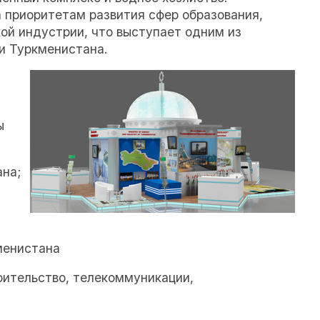
 приоритетам развития сфер образования,
кой индустрии, что выступает одним из
и Туркменистана.
ы
ана;
менистана
оительство, телекоммуникации,