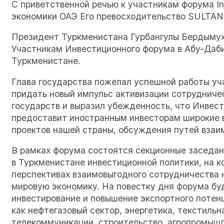
С приветственной речью к участникам форума In
экономики ОАЭ Его превосходительство SULT
Президент Туркменистана Гурбангулы Бердыму
Участникам Инвестиционного форума в Абу-Даби
Туркменистане.
Глава государства пожелал успешной работы уч
придать новый импульс активизации сотруднич
государств и выразил убежденность, что Инвес
предоставит иностранным инвесторам широкие 
проектов нашей страны, обсуждения путей взаи
В рамках форума состоятся секционные заседа
в Туркменистане инвестиционной политики, на 
перспективах взаимовыгодного сотрудничества 
мировую экономику. На повестку дня форума бу
инвестирование и повышение экспортного потен
как нефтегазовый сектор, энергетика, текстиль
телекоммуникации, строительство, агропромышл