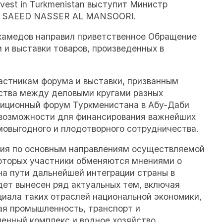
vest in Turkmenistan выступит Министр
AN SAEED NASSER AL MANSOORI.
хамедов направил приветственное Обращение
 и выставки товаров, произведенных в
астникам форума и выставки, призванным
ества между деловыми кругами разных
тиционный форум Туркменистана в Абу-Даби
возможности для финансирования важнейших
мовыгодного и плодотворного сотрудничества.
ния по основным направлениям осуществляемой
которых участники обменяются мнениями о
на пути дальнейшей интеграции страны в
дет вынесен ряд актуальных тем, включая
циала таких отраслей национальной экономики,
ная промышленность, транспорт и
енный комплекс и водное хозяйство.