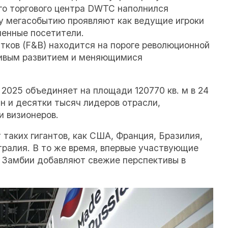
го торгового центра DWTC наполнился
у мегасобытию проявляют как ведущие игроки
ленные посетители.
тков (F&B) находится на пороге революционной
чивым развитием и меняющимися
2025 объединяет на площади 120770 кв. м в 24
н и десятки тысяч лидеров отрасли,
и визионеров.
таких гигантов, как США, Франция, Бразилия,
тралия. В то же время, впервые участвующие
и Замбии добавляют свежие перспективы в