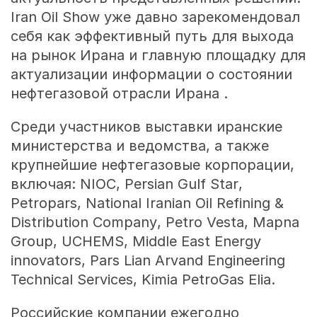
Iran Oil Show уже давно зарекомендовал
себя как эффективный путь для выхода
на рынок Ирана и главную площадку для
актуализации информации о состоянии
нефтегазовой отрасли Ирана .
Среди участников выставки иранские
министерства и ведомства, а также
крупнейшие нефтегазовые корпорации,
включая: NIOC,
Persian
Gulf
Star
,
Petropars
,
National
Iranian
Oil
Refining
&
Distribution
Company
,
Petro
Vesta
,
Mapna
Group
,
UCHEMS
,
Middle
East
Energy
innovators
,
Pars
Lian
Arvand
Engineering
Technical
Services
, Kimia PetroGas Elia.
Российские компании ежегодно