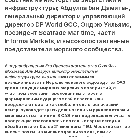
инфраструктуры; Абдулла бин Дамитан,
генеральный директор и управляющий
директор DP World GCC; Эндрю Уильямс,
президент Seatrade Maritime, части
Informa Markets, и высокопоставленные
представители морского сообщества.
В видеообращении Его Превосходительство Сухейль
Мохамед Аль Мазруи, министр энергетики и
инфраструктуры, сказал:
«Мы стремимся
позиционировать Неделю морского судоходства ОАЭ
среди ведущих мировых морских мероприятий, с
участием всех заинтересованных сторон в
формировании будущего этой отрасли. ОАЭ
продолжают расти как глобальный логистический
центр, руководствуясь дальновидным руководством и
смелыми стратегиями. В ОАЭ мы продолжаем улучшать
пропускную способность портов, которые сегодня
обрабатывают более 21 миллиона TEU. Морской сектор
вносит почти 136 миллиардов дирхамов, или 37