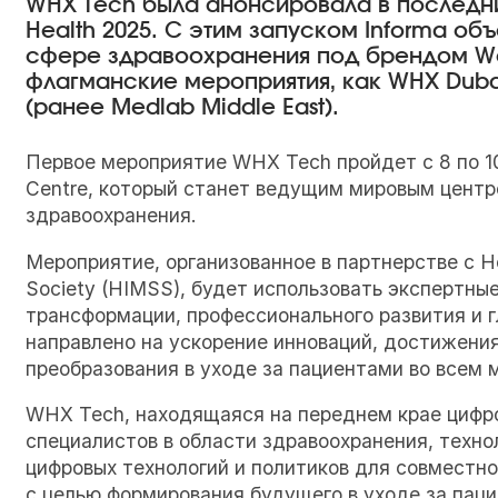
WHX Tech была анонсировала в последни
Health 2025. С этим запуском Informa об
сфере здравоохранения под брендом Wor
флагманские мероприятия, как WHX Dubai
(ранее Medlab Middle East).
Первое мероприятие WHX Tech пройдет с 8 по 10
Centre, который станет ведущим мировым центр
здравоохранения.
Мероприятие, организованное в партнерстве с H
Society (HIMSS), будет использовать экспертны
трансформации, профессионального развития и 
направлено на ускорение инноваций, достижени
преобразования в уходе за пациентами во всем 
WHX Tech, находящаяся на переднем крае цифро
специалистов в области здравоохранения, технол
цифровых технологий и политиков для совместно
с целью формирования будущего в уходе за пац