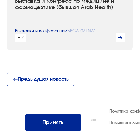
Выставка и Конгресс по медицине и
фармацевтике (бывшая Arab Health)
Выставки и конференции
БВСА (MENA)
+ 2
Предыдущая новость
© 1992 — 2026 ООО «НЕГУС ЭКСПО
Политика кон
Интернэшнл»
Все права защищены. Использование материалов
Принять
Пользователь
возможно только со ссылкой на источник.