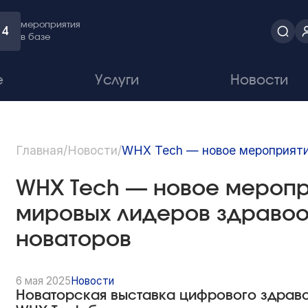
мероприятия
4
в базе
е
Услуги
Новости
Главная
/
Новости
/
WHX Tech — новое мероприяти
WHX Tech — новое мероп
мировых лидеров здравоо
новаторов
6 мая 2025
Новости
Новаторская выставка цифрового здраво