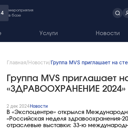
мероприятия
4
в базе
е
Услуги
Новости
Главная
/
Новости
/
Группа MVS приглашает на с
Группа MVS приглашает на
«ЗДРАВООХРАНЕНИЕ 2024
2 дек 2024
Новости
В «Экспоцентре» открылся Международн
«Российская неделя здравоохранения-20
отраслевые выставки: 33-ю международн