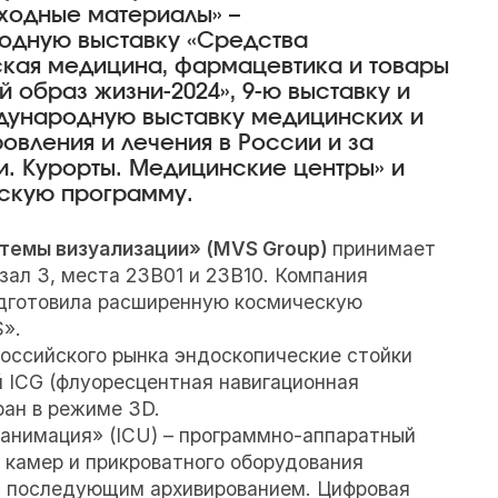
сходные материалы
» –
родную выставку «Средства
ская медицина, фармацевтика и товары
 образ жизни-2024», 9-ю выставку и
ународную выставку медицинских и
овления и лечения в России и за
и. Курорты. Медицинские центры
» и
скую программу.
темы визуализации» (MVS Group)
принимает
зал 3, места 23B01 и 23B10. Компания
 подготовила расширенную космическую
».
оссийского рынка эндоскопические стойки
й ICG (флуоресцентная навигационная
ран в режиме 3D.
анимация» (ICU) – программно-аппаратный
 камер и прикроватного оборудования
 с последующим архивированием. Цифровая