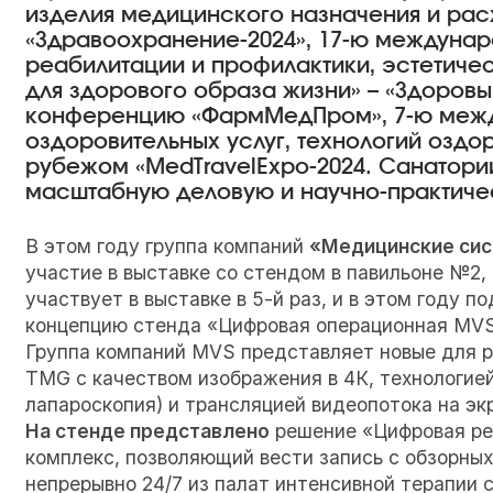
изделия медицинского назначения и ра
«Здравоохранение-2024», 17-ю междуна
реабилитации и профилактики, эстетиче
для здорового образа жизни» – «Здоровый
конференцию «ФармМедПром», 7-ю межд
оздоровительных услуг, технологий оздор
рубежом «
MedTravelExpo-2024. Санатори
масштабную деловую и научно-практиче
В этом году группа компаний
«Медицинские сис
участие в выставке со стендом в павильоне №2, 
участвует в выставке в 5-й раз, и в этом году
концепцию стенда «Цифровая операционная MVS
Группа компаний MVS представляет новые для р
TMG с качеством изображения в 4К, технологие
лапароскопия) и трансляцией видеопотока на эк
На стенде представлено
решение «Цифровая ре
комплекс, позволяющий вести запись с обзорных
непрерывно 24/7 из палат интенсивной терапии