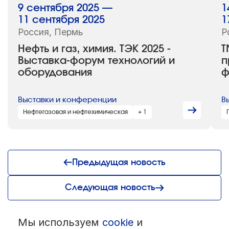
9 сентября 2025 —
1
11 сентября 2025
1
Россия, Пермь
Р
Нефть и газ, химия. ТЭК 2025 -
T
Выставка-форум технологий и
п
оборудования
ф
Выставки и конференции
В
Нефтегазовая и нефтехимическая
+ 1
Предыдущая новость
Следующая новость
Мы используем
cookie
и
© 1992 — 2026 ООО «НЕГУС ЭКСПО Интернэшнл»