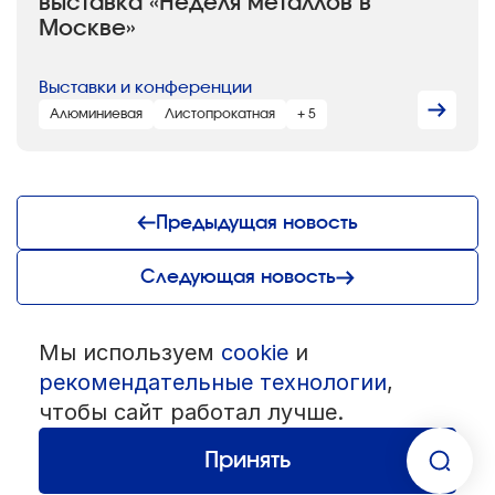
выставка «Неделя металлов в
Москве»
Выставки и конференции
Алюминиевая
Листопрокатная
+ 5
Предыдущая новость
Следующая новость
Мы используем
cookie
и
© 1992 — 2026 ООО «НЕГУС ЭКСПО Интернэшнл»
Все права защищены. Использование материалов возможно только
рекомендательные технологии
,
со ссылкой на источник.
чтобы сайт работал лучше.
Политика конфиденциальности
Пользовательское соглашение
Разработка — студия
«Сибирикс»
Принять