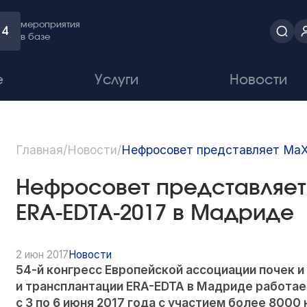
мероприятия
4
в базе
е
Услуги
Новости
Главная
/
Новости
/
Нефросовет представляет MaX
Нефросовет представляет
ERA-EDTA-2017 в Мадриде
2 июн 2017
Новости
54-й
конгресс Европейской ассоциации почек и
и трансплантации ERA-EDTA в Мадриде работа
с 3 по 6 июня 2017 года с участием более 800