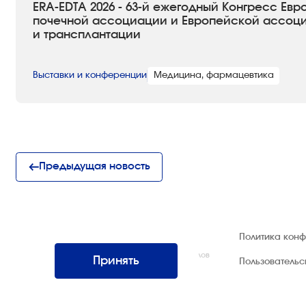
ERA-EDTA 2026 - 63-й ежегодный Конгресс Ев
почечной ассоциации и Европейской ассоц
и трансплантации
Выставки и конференции
Медицина, фармацевтика
Предыдущая новость
© 1992 — 2026 ООО «НЕГУС ЭКСПО
Политика кон
Интернэшнл»
Все права защищены. Использование материалов
Принять
Пользователь
возможно только со ссылкой на источник.