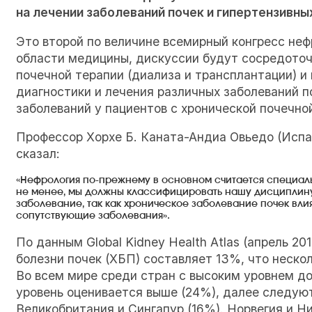
на лечении заболеваний почек и гипертензивны
Это второй по величине всемирный конгресс неф
области медицины, дискуссии будут сосредоточ
почечной терапии (диализа и трансплантации) и
диагностики и лечения различных заболеваний 
заболеваний у пациентов с хронической почечн
Профессор Хорхе Б. Каната-Андиа Овьедо (Испа
сказал:
«Нефрология по-прежнему в основном считается специаль
не менее, мы должны классифицировать нашу дисциплину
заболевание, так как хроническое заболевание почек влия
сопутствующие заболевания».
По данным Global Kidney Health Atlas (апрель 2
болезни почек (ХБП) составляет 13%, что нескол
Во всем мире среди стран с высоким уровнем до
уровень оценивается выше (24%), далее следуют
Великобритания и Сингапур (16%). Норвегия и 