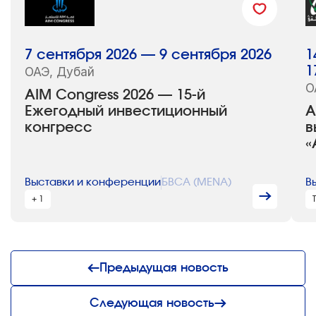
7 сентября 2026 — 9 сентября 2026
1
ОАЭ, Дубай
1
О
AIM Congress 2026 — 15-й
Ежегодный инвестиционный
A
конгресс
в
«
Выставки и конференции
БВСА (MENA)
В
+ 1
Предыдущая новость
Следующая новость