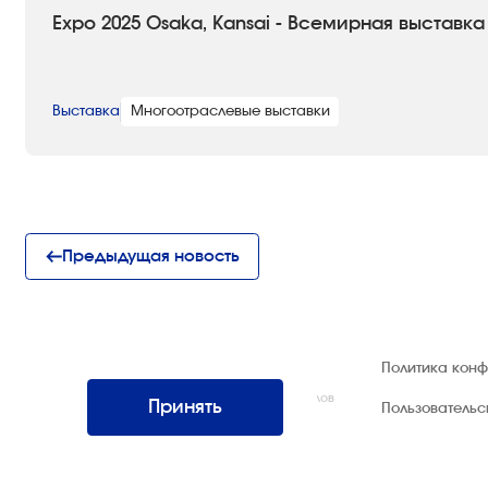
Expo 2025 Osaka, Kansai - Всемирная выставка
Выставка
Многоотраслевые выставки
Предыдущая новость
© 1992 — 2026 ООО «НЕГУС ЭКСПО
Политика кон
Интернэшнл»
Все права защищены. Использование материалов
Принять
Пользователь
возможно только со ссылкой на источник.