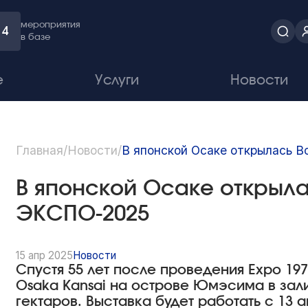
мероприятия
4
в базе
е
Услуги
Новости
Главная
/
Новости
/
В японской Осаке открылась 
В японской Осаке открыл
ЭКСПО-2025
15 апр 2025
Новости
Спустя 55 лет после проведения Expo 19
Osaka Kansai на острове Юмэсима в зал
гектаров. Выставка будет работать с 13 