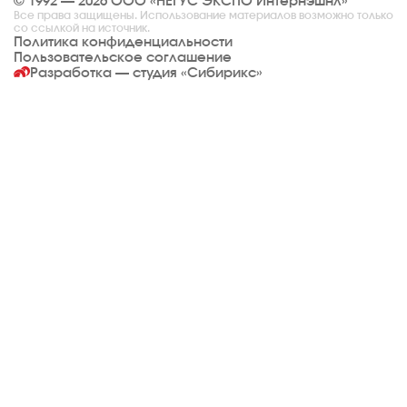
© 1992 — 2026 ООО «НЕГУС ЭКСПО Интернэшнл»
Все права защищены. Использование материалов возможно только
со ссылкой на источник.
Политика конфиденциальности
Пользовательское соглашение
Разработка — студия
«Сибирикс»